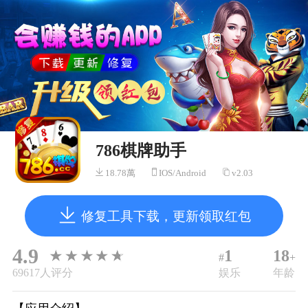
786棋牌
助手
18.78萬
IOS/Android
v2.03
修复工具下载，更新领取红包
4.9
1
18
#
+
69617人评分
娱乐
年龄